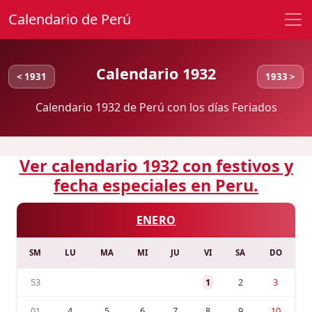
Calendario de Perú
Calendario 1932
< 1931
1933 >
Calendario 1932 de Perú con los días Feriados
Ver calendario 1932 con festivos y
fecha especiales en Peru.
ENERO
SM
LU
MA
MI
JU
VI
SA
DO
53
1
2
3
01
4
5
6
7
8
9
10