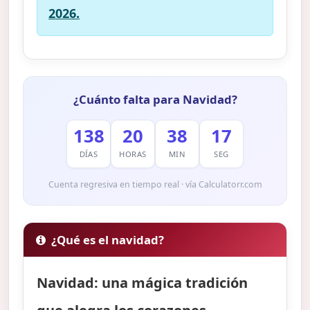
2026.
¿Cuánto falta para Navidad?
138
20
38
16
DÍAS
HORAS
MIN
SEG
Cuenta regresiva en tiempo real · vía Calculatorr.com
¿Qué es el navidad?
Navidad: una mágica tradición