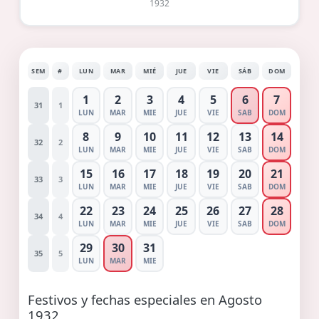
1932
SEM
#
LUN
MAR
MIÉ
JUE
VIE
SÁB
DOM
1
2
3
4
5
6
7
31
1
LUN
MAR
MIE
JUE
VIE
SAB
DOM
8
9
10
11
12
13
14
32
2
LUN
MAR
MIE
JUE
VIE
SAB
DOM
15
16
17
18
19
20
21
33
3
LUN
MAR
MIE
JUE
VIE
SAB
DOM
22
23
24
25
26
27
28
34
4
LUN
MAR
MIE
JUE
VIE
SAB
DOM
29
30
31
35
5
LUN
MAR
MIE
Festivos y fechas especiales en Agosto
1932