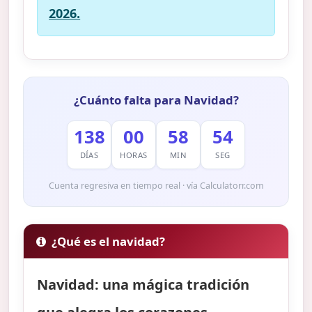
2026.
¿Cuánto falta para Navidad?
138
00
58
53
DÍAS
HORAS
MIN
SEG
Cuenta regresiva en tiempo real · vía Calculatorr.com
¿Qué es el navidad?
Navidad: una mágica tradición