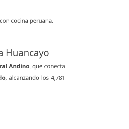
con cocina peruana.
a a Huancayo
tral Andino
, que conecta
do
, alcanzando los 4,781