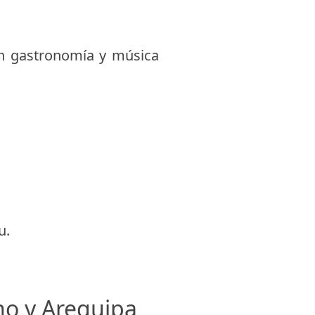
n gastronomía y música
u.
no y Arequipa