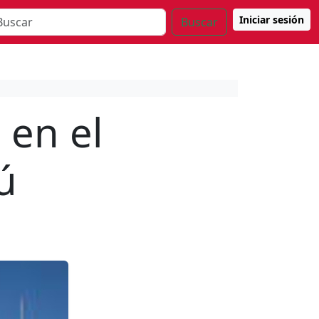
Iniciar sesión
Buscar
 en el
ú