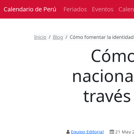
Calendario de Perú
Feriados
Eventos
Calen
Inicio
Blog
Cómo fomentar la identidad 
Cómo 
naciona
través
Equipo Editorial
21 May 