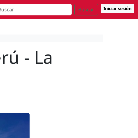
Iniciar sesión
Buscar
rú - La