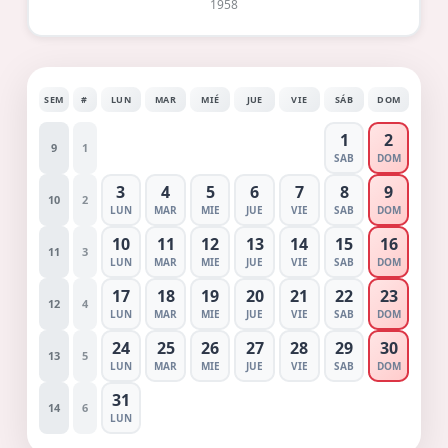
1958
SEM
#
LUN
MAR
MIÉ
JUE
VIE
SÁB
DOM
1
2
9
1
SAB
DOM
3
4
5
6
7
8
9
10
2
LUN
MAR
MIE
JUE
VIE
SAB
DOM
10
11
12
13
14
15
16
11
3
LUN
MAR
MIE
JUE
VIE
SAB
DOM
17
18
19
20
21
22
23
12
4
LUN
MAR
MIE
JUE
VIE
SAB
DOM
24
25
26
27
28
29
30
13
5
LUN
MAR
MIE
JUE
VIE
SAB
DOM
31
14
6
LUN