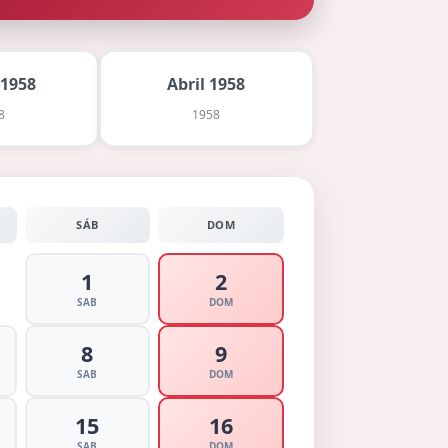
 1958
Abril 1958
8
1958
SÁB
DOM
1
2
SAB
DOM
8
9
SAB
DOM
15
16
SAB
DOM