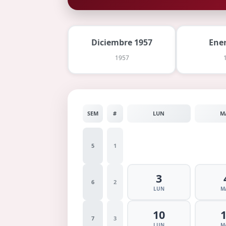
Diciembre 1957
Ene
1957
SEM
#
LUN
M
5
1
3
6
2
LUN
M
10
7
3
LUN
M