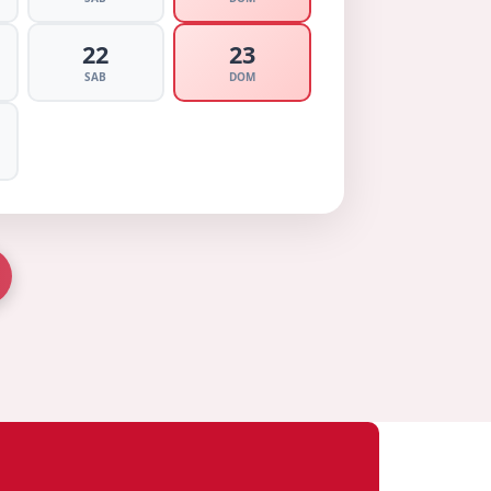
22
23
SAB
DOM