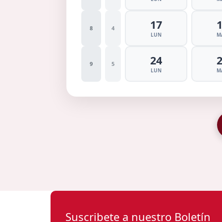
17
8
4
LUN
M
24
9
5
LUN
M
Suscribete a nuestro Boletín