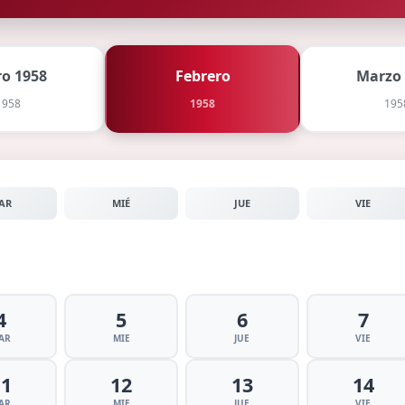
ro 1958
Febrero
Marzo
1958
1958
195
AR
MIÉ
JUE
VIE
4
5
6
7
AR
MIE
JUE
VIE
11
12
13
14
AR
MIE
JUE
VIE