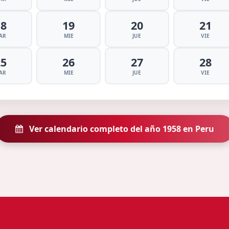
18
19
20
21
AR
MIE
JUE
VIE
25
26
27
28
AR
MIE
JUE
VIE
Ver calendario completo del año 1958 en Peru