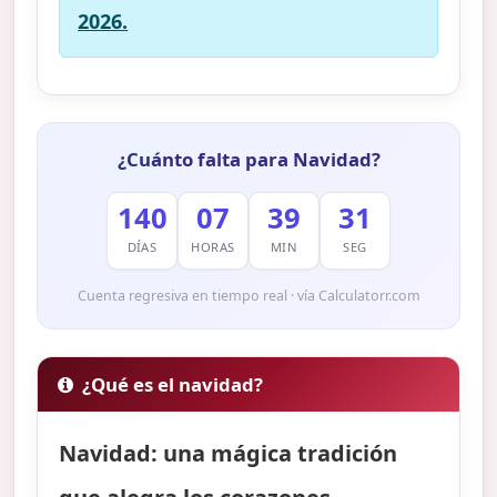
2026.
¿Cuánto falta para Navidad?
140
07
39
30
DÍAS
HORAS
MIN
SEG
Cuenta regresiva en tiempo real · vía Calculatorr.com
¿Qué es el navidad?
Navidad: una mágica tradición