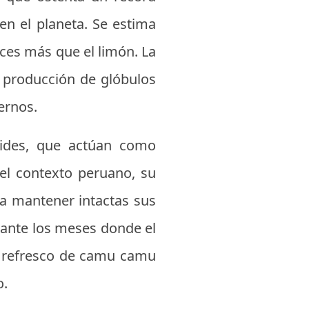
en el planeta. Se estima
eces más que el limón. La
a producción de glóbulos
ernos.
oides, que actúan como
 el contexto peruano, su
a mantener intactas sus
rante los meses donde el
de refresco de camu camu
o.