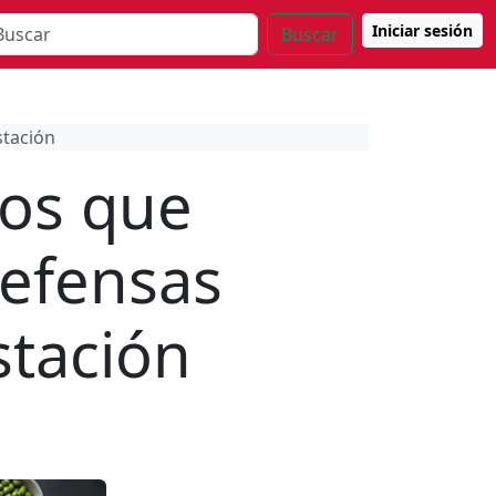
Iniciar sesión
Buscar
stación
os que
defensas
stación