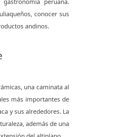
la gastronomía peruana.
juliaqueños, conocer sus
roductos andinos.
e
orámicas, una caminata al
rales más importantes de
aca y sus alrededores. La
aturaleza, además de una
xtensión del altiplano.