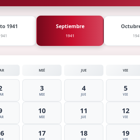
to 1941
Septiembre
Octubre
1941
1941
194
AR
MIÉ
JUE
VIE
2
3
4
5
AR
MIE
JUE
VIE
9
10
11
12
AR
MIE
JUE
VIE
16
17
18
19
AR
MIE
JUE
VIE