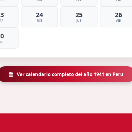
23
24
25
26
AR
MIE
JUE
VIE
30
AR
Ver calendario completo del año 1941 en Peru