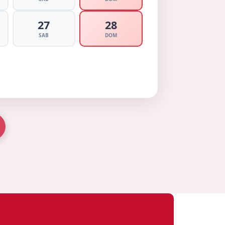
27
28
SAB
DOM