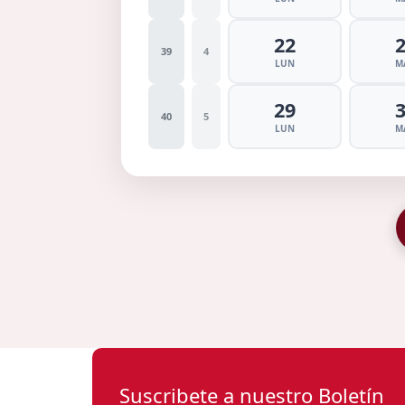
22
39
4
LUN
M
29
40
5
LUN
M
Suscribete a nuestro Boletín