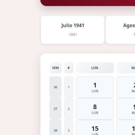
Julio 1941
Agos
1941
SEM
#
LUN
M
1
36
1
LUN
M
8
37
2
LUN
M
15
38
3
LUN
M