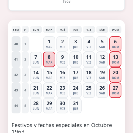
1963
SEM
#
LUN
MAR
MIÉ
JUE
VIE
SÁB
DOM
1
2
3
4
5
6
40
1
MAR
MIE
JUE
VIE
SAB
DOM
7
8
9
10
11
12
13
41
2
LUN
MAR
MIE
JUE
VIE
SAB
DOM
14
15
16
17
18
19
20
42
3
LUN
MAR
MIE
JUE
VIE
SAB
DOM
21
22
23
24
25
26
27
43
4
LUN
MAR
MIE
JUE
VIE
SAB
DOM
28
29
30
31
44
5
LUN
MAR
MIE
JUE
Festivos y fechas especiales en Octubre
1963