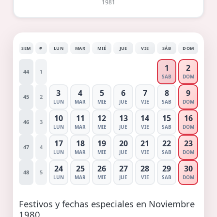
1981
SEM
#
LUN
MAR
MIÉ
JUE
VIE
SÁB
DOM
1
2
44
1
SAB
DOM
3
4
5
6
7
8
9
45
2
LUN
MAR
MIE
JUE
VIE
SAB
DOM
10
11
12
13
14
15
16
46
3
LUN
MAR
MIE
JUE
VIE
SAB
DOM
17
18
19
20
21
22
23
47
4
LUN
MAR
MIE
JUE
VIE
SAB
DOM
24
25
26
27
28
29
30
48
5
LUN
MAR
MIE
JUE
VIE
SAB
DOM
Festivos y fechas especiales en Noviembre
1980