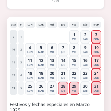
1929
SEM
#
LUN
MAR
MIÉ
JUE
VIE
SÁB
DOM
1
2
3
9
1
VIE
SAB
DOM
4
5
6
7
8
9
10
10
2
LUN
MAR
MIE
JUE
VIE
SAB
DOM
11
12
13
14
15
16
17
11
3
LUN
MAR
MIE
JUE
VIE
SAB
DOM
18
19
20
21
22
23
24
12
4
LUN
MAR
MIE
JUE
VIE
SAB
DOM
25
26
27
28
29
30
31
13
5
LUN
MAR
MIE
JUE
VIE
SAB
DOM
Festivos y fechas especiales en Marzo
1929