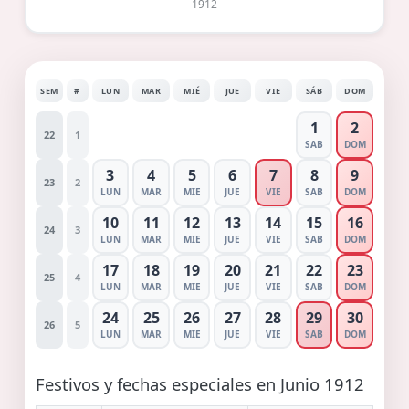
1912
SEM
#
LUN
MAR
MIÉ
JUE
VIE
SÁB
DOM
1
2
22
1
SAB
DOM
3
4
5
6
7
8
9
23
2
LUN
MAR
MIE
JUE
VIE
SAB
DOM
10
11
12
13
14
15
16
24
3
LUN
MAR
MIE
JUE
VIE
SAB
DOM
17
18
19
20
21
22
23
25
4
LUN
MAR
MIE
JUE
VIE
SAB
DOM
24
25
26
27
28
29
30
26
5
LUN
MAR
MIE
JUE
VIE
SAB
DOM
Festivos y fechas especiales en Junio 1912