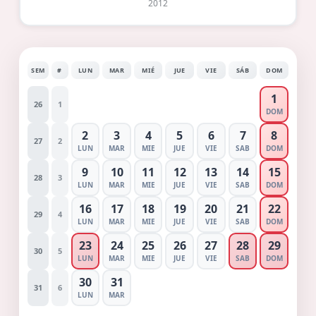
2012
SEM
#
LUN
MAR
MIÉ
JUE
VIE
SÁB
DOM
1
26
1
DOM
2
3
4
5
6
7
8
27
2
LUN
MAR
MIE
JUE
VIE
SAB
DOM
9
10
11
12
13
14
15
28
3
LUN
MAR
MIE
JUE
VIE
SAB
DOM
16
17
18
19
20
21
22
29
4
LUN
MAR
MIE
JUE
VIE
SAB
DOM
23
24
25
26
27
28
29
30
5
LUN
MAR
MIE
JUE
VIE
SAB
DOM
30
31
31
6
LUN
MAR