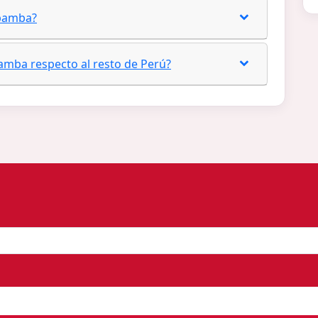
obamba?
amba respecto al resto de Perú?