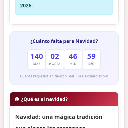
2026.
¿Cuánto falta para Navidad?
140
02
46
58
DÍAS
HORAS
MIN
SEG
Cuenta regresiva en tiempo real · vía Calculatorr.com
¿Qué es el navidad?
Navidad: una mágica tradición