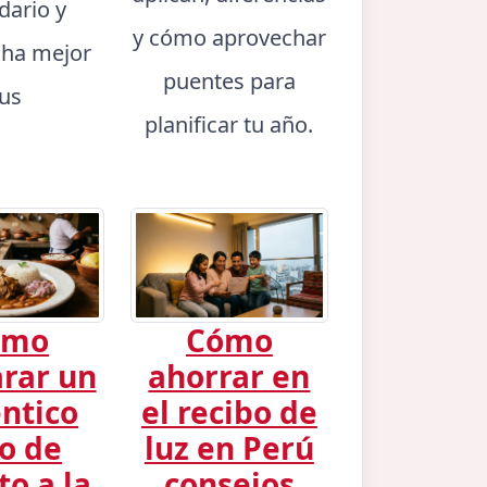
dario y
y cómo aprovechar
ha mejor
puentes para
tus
planificar tu año.
ómo
Cómo
rar un
ahorrar en
ntico
el recibo de
o de
luz en Perú
to a la
consejos