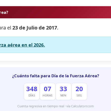
érea?
bra el
23 de Julio de 2017
.
rza aérea en el 2026.
¿Cuánto falta para Día de la Fuerza Aérea?
348
07
33
19
DÍAS
HORAS
MIN
SEG
Cuenta regresiva en tiempo real · vía Calculatorr.com