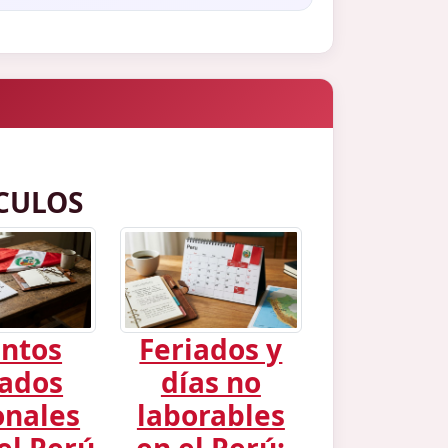
CULOS
ntos
Feriados y
iados
días no
onales
laborables
el Perú
en el Perú: