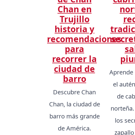
Chan en
nor
Trujillo
re
historia y
tradic
recomendaciones
secre
para
sa
recorrer la
piu
ciudad de
Aprende 
barro
el auté
Descubre Chan
de cab
Chan, la ciudad de
norteña
barro más grande
los sec
de América.
zapallo