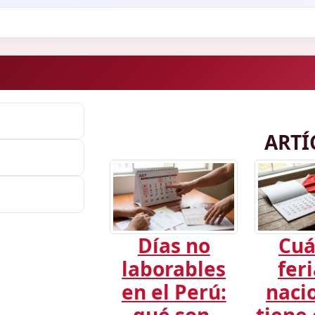
ARTÍ
Días no
Cuá
laborables
fer
en el Perú:
naci
qué son,
tiene 