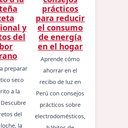
teña
prácticos
ceta
para reducir
ional y
el consumo
tos del
de energía
bor
en el hogar
rano
Aprende cómo
a preparar
ahorrar en el
ntico seco
recibo de luz en
rito a la
Perú con consejos
. Descubre
prácticos sobre
retos del
electrodomésticos,
 loche, la
hábitos de