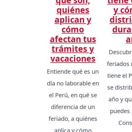
quiénes
y có
aplican y
distr
cómo
dura
afectan tus
a
trámites y
Descubr
vacaciones
feriados
Entiende qué es un
tiene el
día no laborable en
se distri
el Perú, en qué se
año y q
diferencia de un
puedes p
feriado, a quiénes
Cons
aplica y cómo