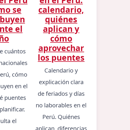
mo se
calendario,
ibuyen
quiénes
nte el
aplican y
ño
cómo
aprovechar
e cuántos
los puentes
 nacionales
Calendario y
 Perú, cómo
explicación clara
buyen en el
de feriados y días
ué puentes
no laborables en el
lanificar.
Perú. Quiénes
ulta el
aplican, diferencias