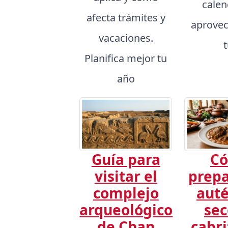
calen
afecta trámites y
aprovec
vacaciones.
Planifica mejor tu
año
Guía para
C
visitar el
prepa
complejo
auté
arqueológico
sec
de Chan
cabri