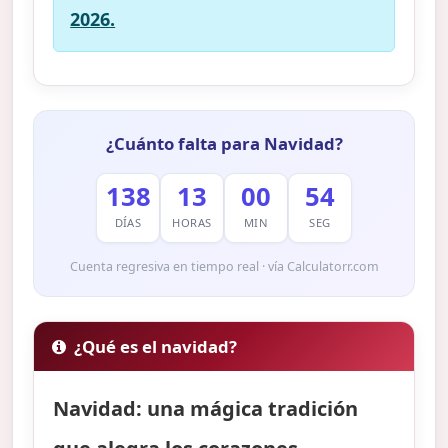
2026.
¿Cuánto falta para Navidad?
138
13
00
54
DÍAS
HORAS
MIN
SEG
Cuenta regresiva en tiempo real · vía Calculatorr.com
¿Qué es el navidad?
Navidad: una mágica tradición