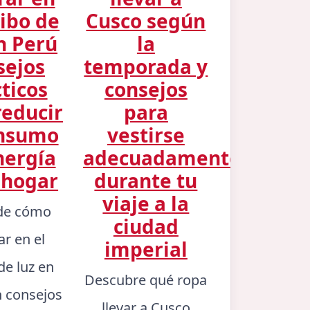
cibo de
Cusco según
n Perú
la
sejos
temporada y
ticos
consejos
reducir
para
onsumo
vestirse
nergía
adecuadamente
 hogar
durante tu
viaje a la
de cómo
ciudad
ar en el
imperial
de luz en
Descubre qué ropa
n consejos
llevar a Cusco