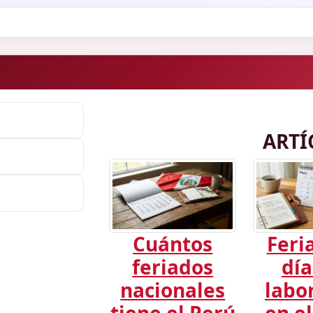
ARTÍ
Cuántos
Feri
feriados
día
nacionales
labo
tiene el Perú
en el