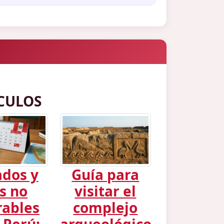
CULOS
ados y
Guía para
s no
visitar el
rables
complejo
 Perú:
arqueológico