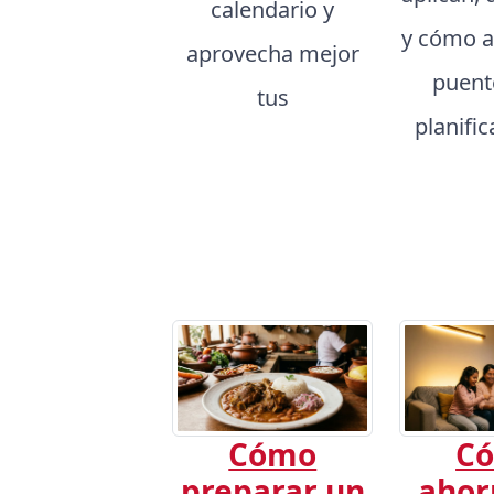
calendario y
y cómo a
aprovecha mejor
puent
tus
planific
Cómo
C
preparar un
ahor