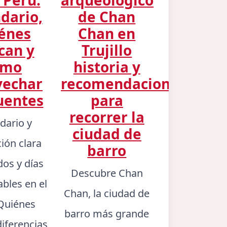
dario,
de Chan
énes
Chan en
can y
Trujillo
ómo
historia y
vechar
recomendaciones
uentes
para
recorrer la
dario y
ciudad de
ción clara
barro
dos y días
Descubre Chan
ables en el
Chan, la ciudad de
 Quiénes
barro más grande
diferencias