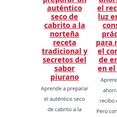
auténtico
el re
seco de
luz e
cabrito a la
con
norteña
prác
receta
para 
tradicional y
el c
secretos del
de e
sabor
en el
piurano
Apren
Aprende a preparar
ahorr
el auténtico seco
recibo 
de cabrito a la
Perú co