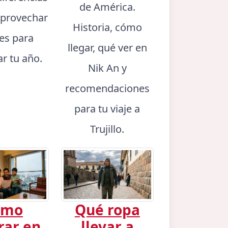
de América.
provechar
Historia, cómo
es para
llegar, qué ver en
ar tu año.
Nik An y
recomendaciones
para tu viaje a
Trujillo.
ómo
Qué ropa
rar en
llevar a