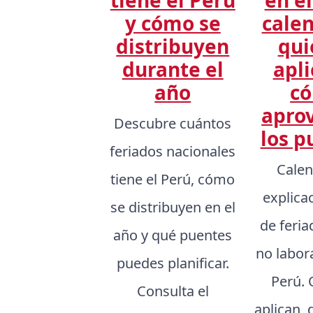
y cómo se
calen
distribuyen
qui
durante el
apli
año
c
apro
Descubre cuántos
los p
feriados nacionales
Calen
tiene el Perú, cómo
explica
se distribuyen en el
de feria
año y qué puentes
no labor
puedes planificar.
Perú.
Consulta el
aplican, 