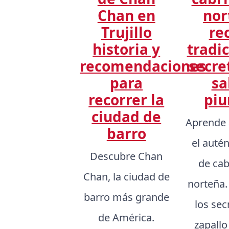
Chan en
nor
Trujillo
re
historia y
tradic
recomendaciones
secre
para
sa
recorrer la
piu
ciudad de
Aprende 
barro
el auté
Descubre Chan
de cab
Chan, la ciudad de
norteña
barro más grande
los sec
de América.
zapallo