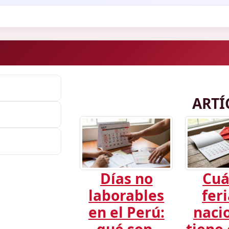
ARTÍ
Días no
Cuá
laborables
fer
en el Perú:
naci
qué son,
tiene 