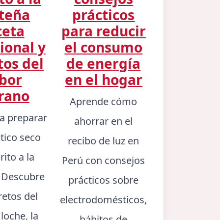
teña
prácticos
ceta
para reducir
ional y
el consumo
tos del
de energía
bor
en el hogar
rano
Aprende cómo
a preparar
ahorrar en el
ntico seco
recibo de luz en
rito a la
Perú con consejos
. Descubre
prácticos sobre
retos del
electrodomésticos,
 loche, la
hábitos de