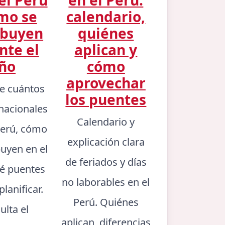
mo se
calendario,
ibuyen
quiénes
nte el
aplican y
ño
cómo
aprovechar
e cuántos
los puentes
 nacionales
Calendario y
 Perú, cómo
explicación clara
buyen en el
de feriados y días
ué puentes
no laborables en el
lanificar.
Perú. Quiénes
ulta el
aplican, diferencias