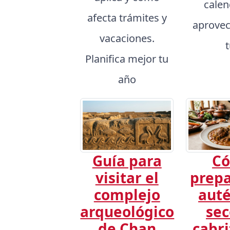
calen
afecta trámites y
aprovec
vacaciones.
Planifica mejor tu
año
Guía para
C
visitar el
prepa
complejo
auté
arqueológico
sec
de Chan
cabri