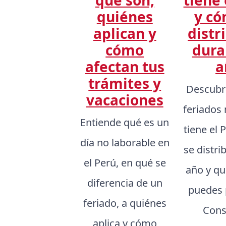
quiénes
y có
aplican y
distr
cómo
dura
afectan tus
a
trámites y
Descubr
vacaciones
feriados
Entiende qué es un
tiene el
día no laborable en
se distri
el Perú, en qué se
año y q
diferencia de un
puedes p
feriado, a quiénes
Cons
aplica y cómo