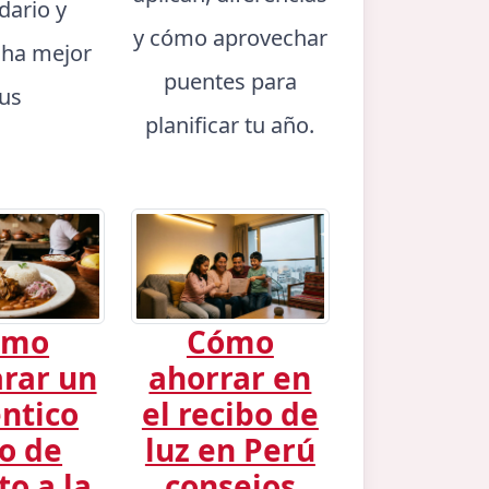
dario y
y cómo aprovechar
ha mejor
puentes para
tus
planificar tu año.
ómo
Cómo
rar un
ahorrar en
ntico
el recibo de
o de
luz en Perú
to a la
consejos