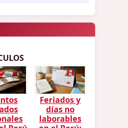
CULOS
ntos
Feriados y
iados
días no
onales
laborables
el Perú
en el Perú: