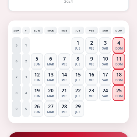
2024
SEM
#
LUN
MAR
MIÉ
JUE
VIE
SÁB
DOM
1
2
3
4
5
1
JUE
VIE
SAB
DOM
5
6
7
8
9
10
11
6
2
LUN
MAR
MIE
JUE
VIE
SAB
DOM
12
13
14
15
16
17
18
7
3
LUN
MAR
MIE
JUE
VIE
SAB
DOM
19
20
21
22
23
24
25
8
4
LUN
MAR
MIE
JUE
VIE
SAB
DOM
26
27
28
29
9
5
LUN
MAR
MIE
JUE