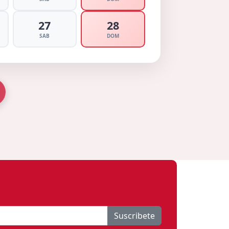
27
28
SAB
DOM
Suscribete