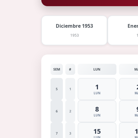
Diciembre 1953
Ene
1953
SEM
#
LUN
M
1
5
1
LUN
M
8
6
2
LUN
M
15
7
3
LUN
M