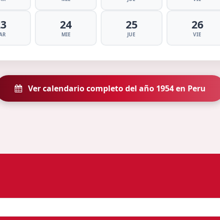
23
24
25
26
AR
MIE
JUE
VIE
Ver calendario completo del año 1954 en Peru