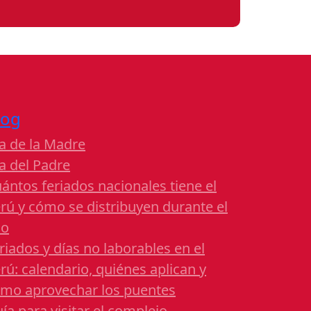
log
a de la Madre
a del Padre
ántos feriados nacionales tiene el
rú y cómo se distribuyen durante el
ño
riados y días no laborables en el
rú: calendario, quiénes aplican y
mo aprovechar los puentes
ía para visitar el complejo