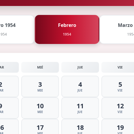
ro 1954
Febrero
Marzo
1954
1954
195
AR
MIÉ
JUE
VIE
2
3
4
5
AR
MIE
JUE
VIE
9
10
11
12
AR
MIE
JUE
VIE
16
17
18
19
AR
MIE
JUE
VIE