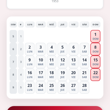
1953
SEM
#
LUN
MAR
MIÉ
JUE
VIE
SÁB
DOM
1
5
1
DOM
2
3
4
5
6
7
8
6
2
LUN
MAR
MIE
JUE
VIE
SAB
DOM
9
10
11
12
13
14
15
7
3
LUN
MAR
MIE
JUE
VIE
SAB
DOM
16
17
18
19
20
21
22
8
4
LUN
MAR
MIE
JUE
VIE
SAB
DOM
23
24
25
26
27
28
9
5
LUN
MAR
MIE
JUE
VIE
SAB