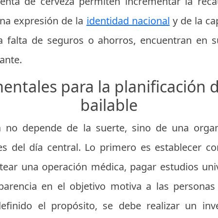
enta de cerveza permiten incrementar la reca
una expresión de la
identidad nacional
y de la ca
la falta de seguros o ahorros, encuentran en s
ante.
ntales para la planificación 
bailable
a no depende de la suerte, sino de una orga
 del día central. Lo primero es establecer con
tear una operación médica, pagar estudios uni
sparencia en el objetivo motiva a las persona
finido el propósito, se debe realizar un inv