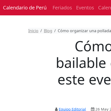
Calendario de Perú
Feriados
Eventos
Calen
Inicio
Blog
Cómo organizar una pollada b
Cómo 
bailable
este eve
Equipo Editorial
26 May 