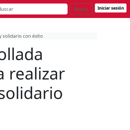
Iniciar sesión
Buscar
 solidario con éxito
ollada
 realizar
solidario