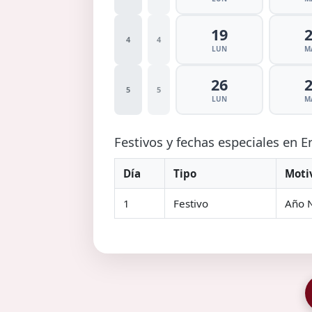
19
4
4
LUN
M
26
5
5
LUN
M
Festivos y fechas especiales en 
Día
Tipo
Moti
1
Festivo
Año 