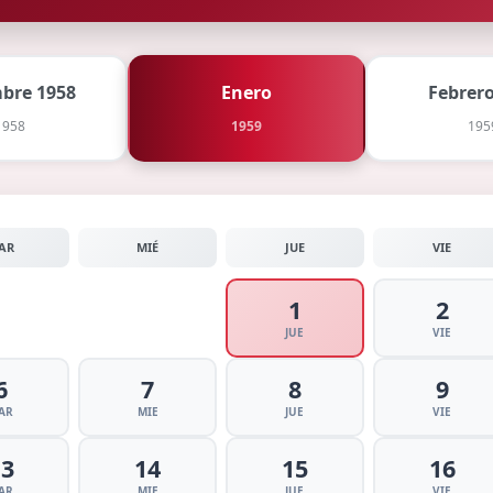
mbre 1958
Enero
Febrero
1958
1959
195
AR
MIÉ
JUE
VIE
1
2
JUE
VIE
6
7
8
9
AR
MIE
JUE
VIE
13
14
15
16
AR
MIE
JUE
VIE