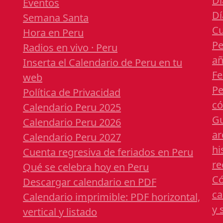
Dí
Eventos
Dí
Semana Santa
Cu
Hora en Peru
Pe
Radios en vivo · Peru
a
Inserta el Calendario de Peru en tu
Fe
web
Pe
Política de Privacidad
có
Calendario Peru 2025
Gu
Calendario Peru 2026
ar
Calendario Peru 2027
hi
Cuenta regresiva de feriados en Peru
re
Qué se celebra hoy en Peru
Có
Descargar calendario en PDF
ca
Calendario imprimible: PDF horizontal,
y 
vertical y listado