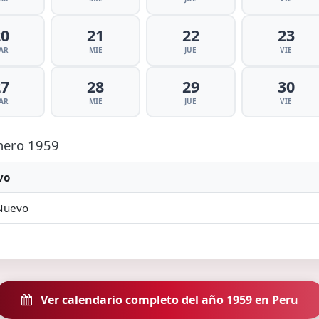
20
21
22
23
AR
MIE
JUE
VIE
27
28
29
30
AR
MIE
JUE
VIE
Enero 1959
vo
Nuevo
Ver calendario completo del año 1959 en Peru