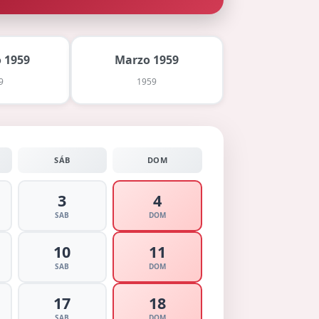
 1959
Marzo 1959
9
1959
SÁB
DOM
3
4
SAB
DOM
10
11
SAB
DOM
17
18
SAB
DOM