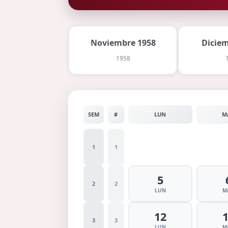
Noviembre 1958
Dicie
1958
SEM
#
LUN
M
1
1
5
2
2
LUN
M
12
3
3
LUN
M