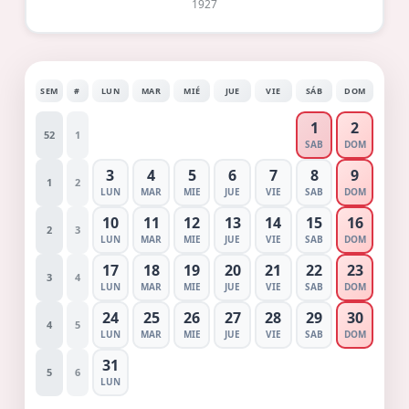
1927
SEM
#
LUN
MAR
MIÉ
JUE
VIE
SÁB
DOM
1
2
52
1
SAB
DOM
3
4
5
6
7
8
9
1
2
LUN
MAR
MIE
JUE
VIE
SAB
DOM
10
11
12
13
14
15
16
2
3
LUN
MAR
MIE
JUE
VIE
SAB
DOM
17
18
19
20
21
22
23
3
4
LUN
MAR
MIE
JUE
VIE
SAB
DOM
24
25
26
27
28
29
30
4
5
LUN
MAR
MIE
JUE
VIE
SAB
DOM
31
5
6
LUN