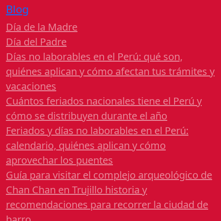
Blog
Día de la Madre
Día del Padre
Días no laborables en el Perú: qué son,
quiénes aplican y cómo afectan tus trámites y
vacaciones
Cuántos feriados nacionales tiene el Perú y
cómo se distribuyen durante el año
Feriados y días no laborables en el Perú:
calendario, quiénes aplican y cómo
aprovechar los puentes
Guía para visitar el complejo arqueológico de
Chan Chan en Trujillo historia y
recomendaciones para recorrer la ciudad de
barro