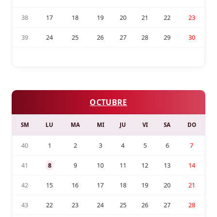
38
17
18
19
20
21
22
23
39
24
25
26
27
28
29
30
OCTUBRE
SM
LU
MA
MI
JU
VI
SA
DO
40
1
2
3
4
5
6
7
41
8
9
10
11
12
13
14
42
15
16
17
18
19
20
21
43
22
23
24
25
26
27
28