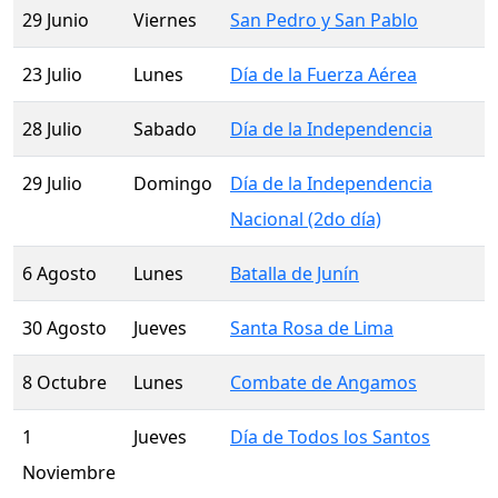
29 Junio
Viernes
San Pedro y San Pablo
23 Julio
Lunes
Día de la Fuerza Aérea
28 Julio
Sabado
Día de la Independencia
29 Julio
Domingo
Día de la Independencia
Nacional (2do día)
6 Agosto
Lunes
Batalla de Junín
30 Agosto
Jueves
Santa Rosa de Lima
8 Octubre
Lunes
Combate de Angamos
1
Jueves
Día de Todos los Santos
Noviembre