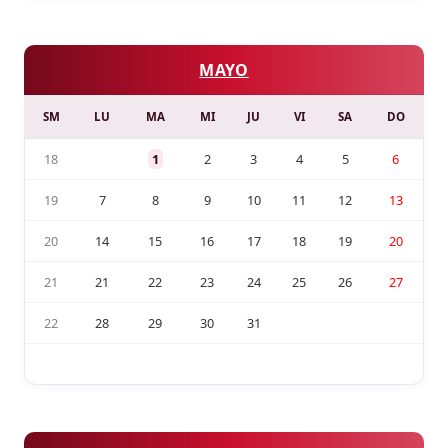
MAYO
SM
LU
MA
MI
JU
VI
SA
DO
18
1
2
3
4
5
6
19
7
8
9
10
11
12
13
20
14
15
16
17
18
19
20
21
21
22
23
24
25
26
27
22
28
29
30
31