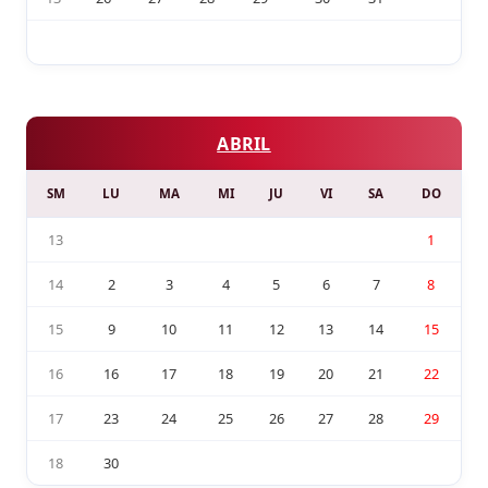
ABRIL
SM
LU
MA
MI
JU
VI
SA
DO
13
1
14
2
3
4
5
6
7
8
15
9
10
11
12
13
14
15
16
16
17
18
19
20
21
22
17
23
24
25
26
27
28
29
18
30