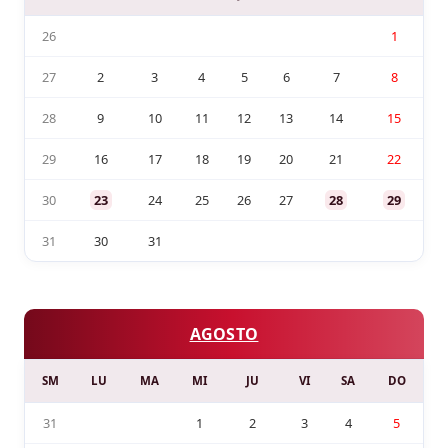
26
1
27
2
3
4
5
6
7
8
28
9
10
11
12
13
14
15
29
16
17
18
19
20
21
22
30
23
24
25
26
27
28
29
31
30
31
AGOSTO
SM
LU
MA
MI
JU
VI
SA
DO
31
1
2
3
4
5