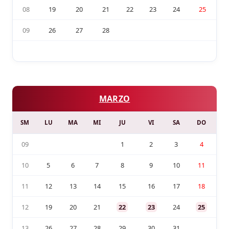
08
19
20
21
22
23
24
25
09
26
27
28
MARZO
SM
LU
MA
MI
JU
VI
SA
DO
09
1
2
3
4
10
5
6
7
8
9
10
11
11
12
13
14
15
16
17
18
12
19
20
21
22
23
24
25
13
26
27
28
29
30
31