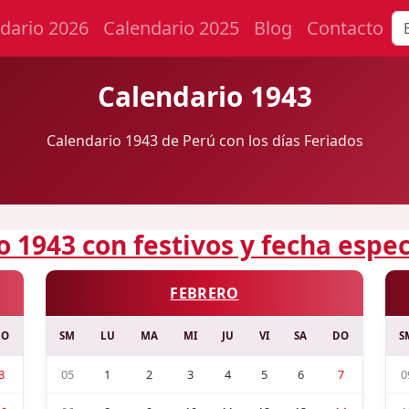
dario 2026
Calendario 2025
Blog
Contacto
Calendario 1943
Calendario 1943 de Perú con los días Feriados
o 1943 con festivos y fecha espec
FEBRERO
DO
SM
LU
MA
MI
JU
VI
SA
DO
S
3
05
1
2
3
4
5
6
7
0