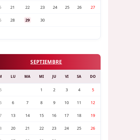
5
21
22
23
24
25
26
27
6
28
29
30
SEPTIEMBRE
M
LU
MA
MI
JU
VI
SA
DO
5
1
2
3
4
5
6
6
7
8
9
10
11
12
7
13
14
15
16
17
18
19
8
20
21
22
23
24
25
26