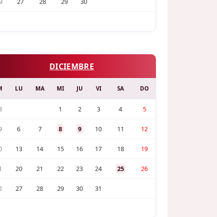
9
27
28
29
30
DICIEMBRE
M
LU
MA
MI
JU
VI
SA
DO
8
1
2
3
4
5
9
6
7
8
9
10
11
12
0
13
14
15
16
17
18
19
1
20
21
22
23
24
25
26
2
27
28
29
30
31