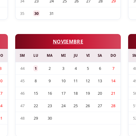
34
23
24
25
26
27
28
29
3
35
30
31
NOVIEMBRE
DO
SM
LU
MA
MI
JU
VI
SA
DO
S
3
44
1
2
3
4
5
6
7
4
10
45
8
9
10
11
12
13
14
4
17
46
15
16
17
18
19
20
21
5
24
47
22
23
24
25
26
27
28
5
31
48
29
30
5