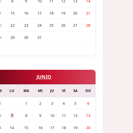
0
8
9
10
11
12
13
14
1
15
16
17
18
19
20
21
2
22
23
24
25
26
27
28
3
29
30
31
JUNIO
M
LU
MA
MI
JU
VI
SA
DO
2
1
2
3
4
5
6
3
7
8
9
10
11
12
13
4
14
15
16
17
18
19
20