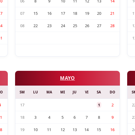
10
06
8
9
10
11
12
13
14
1
17
07
15
16
17
18
19
20
21
1
24
08
22
23
24
25
26
27
28
1
31
1
MAYO
O
SM
LU
MA
MI
JU
VI
SA
DO
S
4
17
1
2
2
1
18
3
4
5
6
7
8
9
2
8
19
10
11
12
13
14
15
16
2