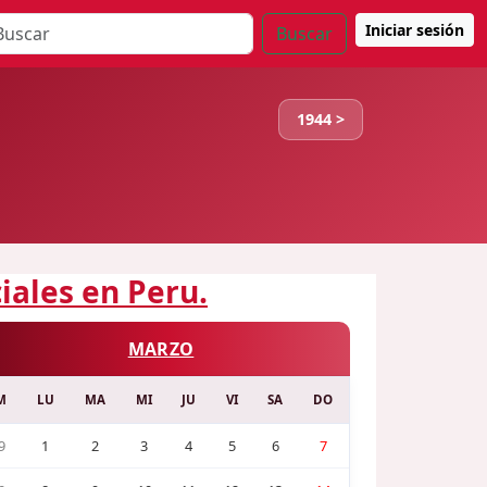
Iniciar sesión
Buscar
1944 >
iales en Peru.
MARZO
M
LU
MA
MI
JU
VI
SA
DO
9
1
2
3
4
5
6
7