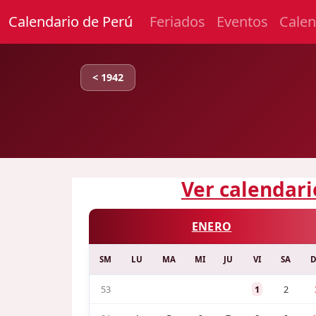
Calendario de Perú
Feriados
Eventos
Calen
< 1942
Ver calendari
ENERO
SM
LU
MA
MI
JU
VI
SA
53
1
2