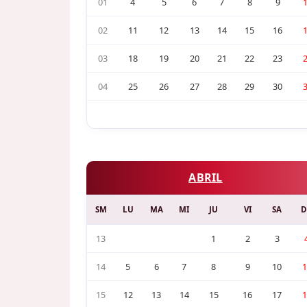
01
4
5
6
7
8
9
02
11
12
13
14
15
16
03
18
19
20
21
22
23
04
25
26
27
28
29
30
ABRIL
SM
LU
MA
MI
JU
VI
SA
D
13
1
2
3
14
5
6
7
8
9
10
1
15
12
13
14
15
16
17
1