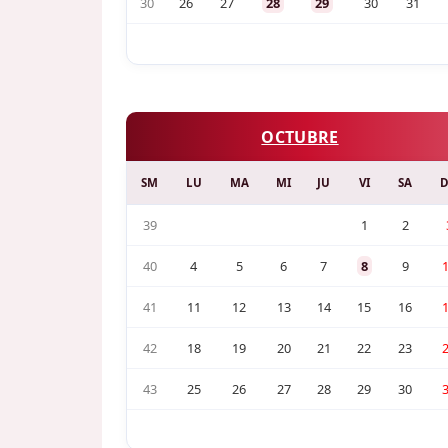
30
26
27
28
29
30
31
OCTUBRE
SM
LU
MA
MI
JU
VI
SA
39
1
2
40
4
5
6
7
8
9
41
11
12
13
14
15
16
42
18
19
20
21
22
23
43
25
26
27
28
29
30