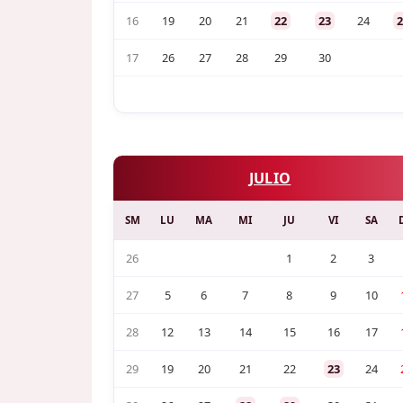
16
19
20
21
22
23
24
2
17
26
27
28
29
30
JULIO
SM
LU
MA
MI
JU
VI
SA
26
1
2
3
27
5
6
7
8
9
10
28
12
13
14
15
16
17
29
19
20
21
22
23
24