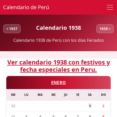
Calendario de Perú
Calendario 1938
< 1937
1939 >
Calendario 1938 de Perú con los días Feriados
Ver calendario 1938 con festivos y
fecha especiales en Peru.
ENERO
SM
LU
MA
MI
JU
VI
SA
DO
52
1
2
01
3
4
5
6
7
8
9