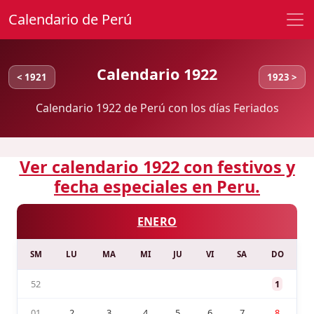
Calendario de Perú
Calendario 1922
< 1921
1923 >
Calendario 1922 de Perú con los días Feriados
Ver calendario 1922 con festivos y
fecha especiales en Peru.
ENERO
SM
LU
MA
MI
JU
VI
SA
DO
52
1
01
2
3
4
5
6
7
8