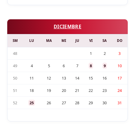
DICIEMBRE
SM
LU
MA
MI
JU
VI
SA
DO
48
1
2
3
49
4
5
6
7
8
9
10
50
11
12
13
14
15
16
17
51
18
19
20
21
22
23
24
52
25
26
27
28
29
30
31