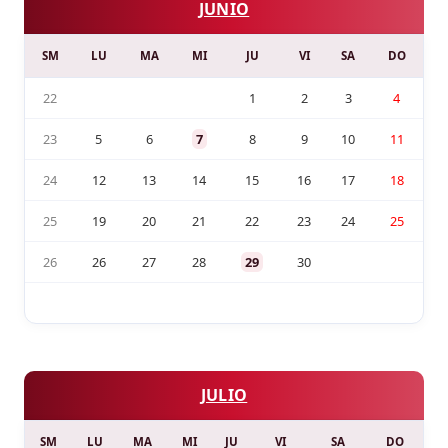
JUNIO
SM
LU
MA
MI
JU
VI
SA
DO
22
1
2
3
4
23
5
6
7
8
9
10
11
24
12
13
14
15
16
17
18
25
19
20
21
22
23
24
25
26
26
27
28
29
30
JULIO
SM
LU
MA
MI
JU
VI
SA
DO