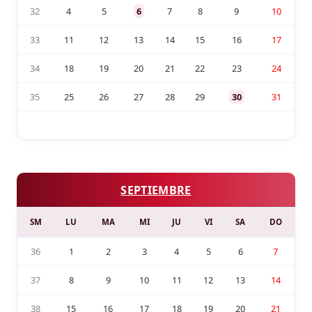
32
4
5
6
7
8
9
10
33
11
12
13
14
15
16
17
34
18
19
20
21
22
23
24
35
25
26
27
28
29
30
31
SEPTIEMBRE
SM
LU
MA
MI
JU
VI
SA
DO
36
1
2
3
4
5
6
7
37
8
9
10
11
12
13
14
38
15
16
17
18
19
20
21