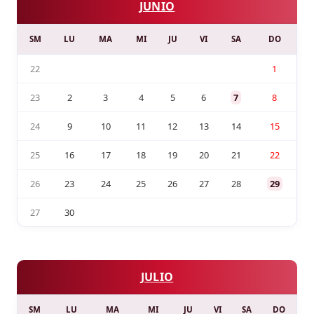
JUNIO
SM
LU
MA
MI
JU
VI
SA
DO
22
1
23
2
3
4
5
6
7
8
24
9
10
11
12
13
14
15
25
16
17
18
19
20
21
22
26
23
24
25
26
27
28
29
27
30
JULIO
SM
LU
MA
MI
JU
VI
SA
DO