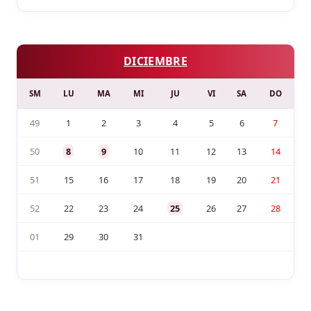
DICIEMBRE
SM
LU
MA
MI
JU
VI
SA
DO
49
1
2
3
4
5
6
7
50
8
9
10
11
12
13
14
51
15
16
17
18
19
20
21
52
22
23
24
25
26
27
28
01
29
30
31