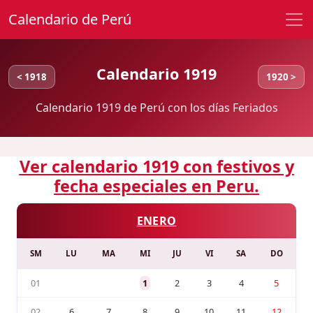
Calendario de Perú
Calendario 1919
< 1918
1920 >
Calendario 1919 de Perú con los días Feriados
Ver calendario 1919 con festivos y
fecha especiales en Peru.
ENERO
SM
LU
MA
MI
JU
VI
SA
DO
01
1
2
3
4
5
02
6
7
8
9
10
11
12