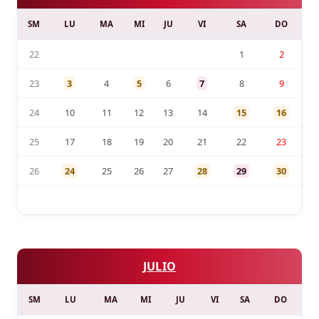
SM
LU
MA
MI
JU
VI
SA
DO
22
1
2
23
3
4
5
6
7
8
9
24
10
11
12
13
14
15
16
25
17
18
19
20
21
22
23
26
24
25
26
27
28
29
30
JULIO
SM
LU
MA
MI
JU
VI
SA
DO