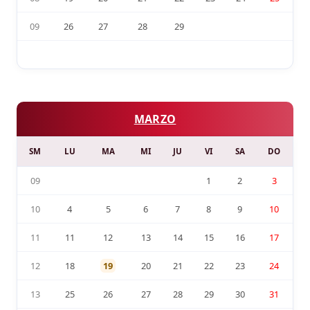
09
26
27
28
29
MARZO
SM
LU
MA
MI
JU
VI
SA
DO
09
1
2
3
10
4
5
6
7
8
9
10
11
11
12
13
14
15
16
17
12
18
19
20
21
22
23
24
13
25
26
27
28
29
30
31