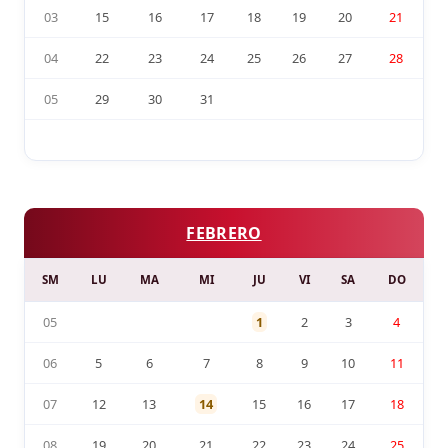
03
15
16
17
18
19
20
21
04
22
23
24
25
26
27
28
05
29
30
31
FEBRERO
SM
LU
MA
MI
JU
VI
SA
DO
05
1
2
3
4
06
5
6
7
8
9
10
11
07
12
13
14
15
16
17
18
08
19
20
21
22
23
24
25