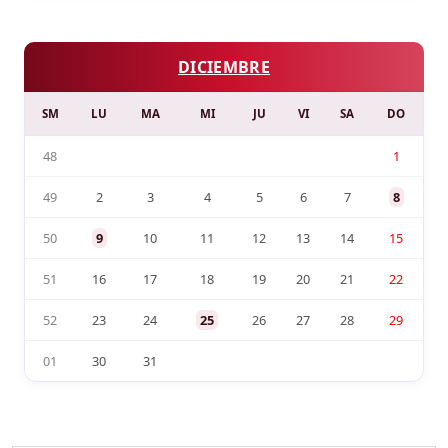
DICIEMBRE
SM
LU
MA
MI
JU
VI
SA
DO
48
1
49
2
3
4
5
6
7
8
50
9
10
11
12
13
14
15
51
16
17
18
19
20
21
22
52
23
24
25
26
27
28
29
01
30
31