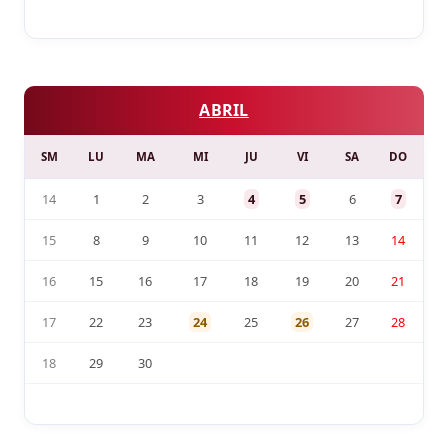
ABRIL
SM
LU
MA
MI
JU
VI
SA
DO
14
1
2
3
4
5
6
7
15
8
9
10
11
12
13
14
16
15
16
17
18
19
20
21
17
22
23
24
25
26
27
28
18
29
30