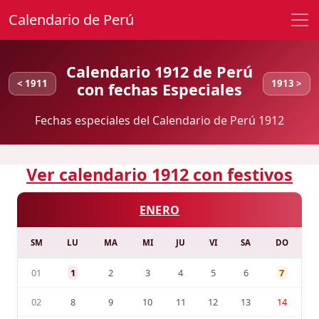
Calendario de Perú
Calendario 1912 de Perú
< 1911
1913 >
con fechas Especiales
Fechas especiales del Calendario de Perú 1912
Ver calendario 1912 con festivos
ENERO
SM
LU
MA
MI
JU
VI
SA
DO
01
1
2
3
4
5
6
7
02
8
9
10
11
12
13
14