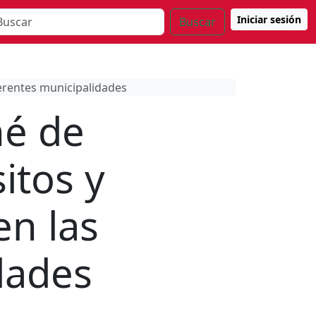
Iniciar sesión
Buscar
ferentes municipalidades
né de
itos y
en las
dades