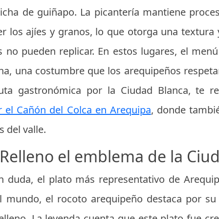
icha de guiñapo. La picantería mantiene proce
r los ajíes y granos, lo que otorga una textura 
 no pueden replicar. En estos lugares, el menú
na, una costumbre que los arequipeños respetan 
uta gastronómica por la Ciudad Blanca, te 
ar el Cañón del Colca en Arequipa
, donde tambi
 del valle.
 Relleno el emblema de la Ciu
in duda, el plato más representativo de Arequip
l mundo, el rocoto arequipeño destaca por su e
 relleno. La leyenda cuenta que este plato fue c