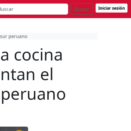
Iniciar sesión
Buscar
l sur peruano
la cocina
ntan el
r peruano