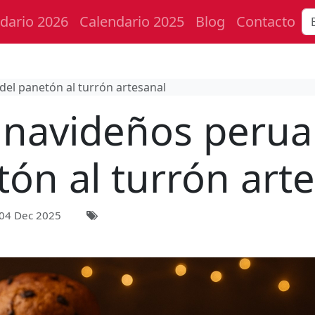
dario 2026
Calendario 2025
Blog
Contacto
el panetón al turrón artesanal
 navideños perua
ón al turrón art
04 Dec 2025