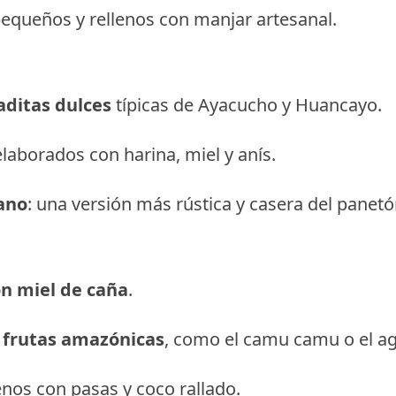
pequeños y rellenos con manjar artesanal.
ditas dulces
típicas de Ayacucho y Huancayo.
elaborados con harina, miel y anís.
ano
: una versión más rústica y casera del panetó
on miel de caña
.
y frutas amazónicas
, como el camu camu o el ag
enos con pasas y coco rallado.