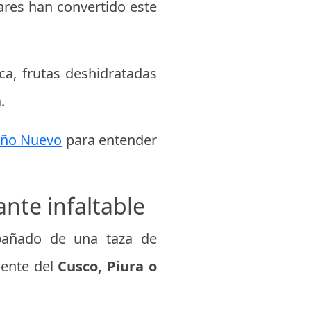
res han convertido este
a, frutas deshidratadas
.
Año Nuevo
para entender
nte infaltable
mpañado de una taza de
mente del
Cusco, Piura o