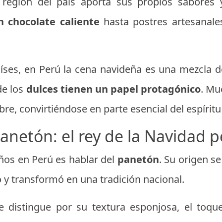
 región del país aporta sus propios sabores
 chocolate caliente
hasta postres artesanale
aíses, en Perú la cena navideña es una mezcla d
de los
dulces tienen un papel protagónico
. Mu
re, convirtiéndose en parte esencial del espíritu 
panetón: el rey de la Navidad 
ños en Perú es hablar del
panetón
. Su origen se
 y transformó en una tradición nacional.
 distingue por su textura esponjosa, el toq