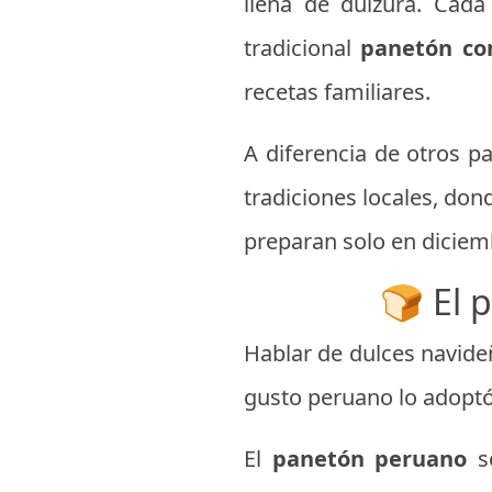
llena de dulzura. Cada
tradicional
panetón con
recetas familiares.
A diferencia de otros p
tradiciones locales, don
preparan solo en diciemb
🍞 El 
Hablar de dulces navide
gusto peruano lo adoptó
El
panetón peruano
se