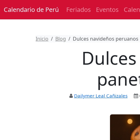
Calendario de Perú
Feriados
Eventos
Calen
Inicio
Blog
Dulces navideños peruanos d
Dulces
panet
Dailymer Leal Cañizales