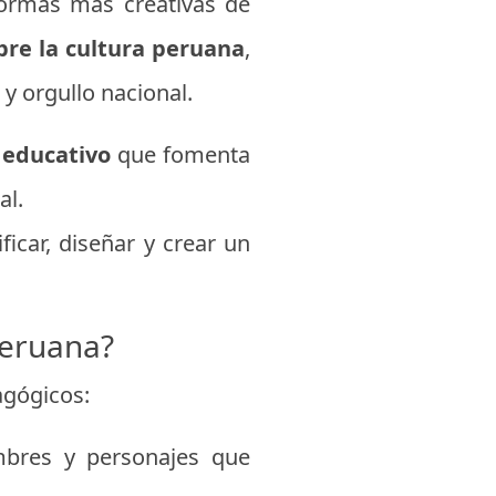
 formas más creativas de
bre la cultura peruana
,
y orgullo nacional.
 educativo
que fomenta
al.
icar, diseñar y crear un
peruana?
agógicos:
bres y personajes que