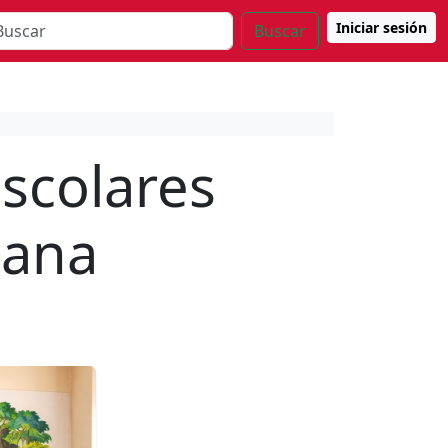
Iniciar sesión
Buscar
scolares
uana